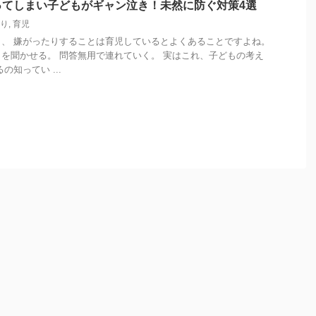
ってしまい子どもがギャン泣き！未然に防ぐ対策4選
り
,
育児
、 嫌がったりすることは育児しているとよくあることですよね。
を聞かせる。 問答無用で連れていく。 実はこれ、子どもの考え
の知ってい ...