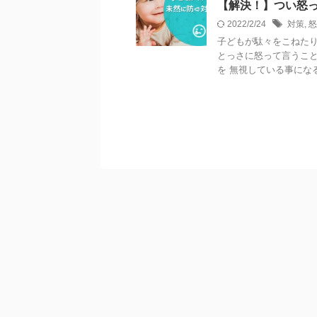
【解決！】つい怒
2022/2/24
対策
,
怒
子どもが駄々をこねたり
とっさに怒って言うこと
を 無視している事になる