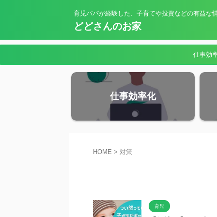
育児パパが経験した、子育てや投資などの有益な
どどさんのお家
仕事効
仕事効率化
HOME
>
対策
育児